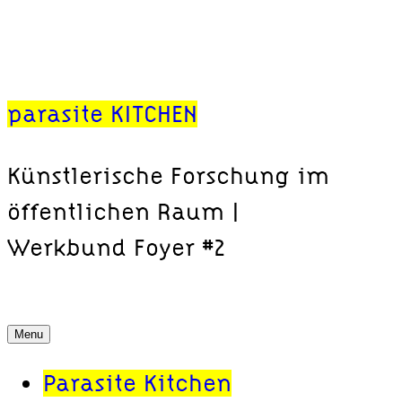
Skip
parasite KITCHEN
to
content
Künstlerische Forschung im
öffentlichen Raum |
Werkbund Foyer #2
Menu
Parasite Kitchen