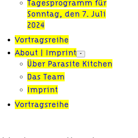
Tagesprogramm für
Sonntag, den 7. Juli
2024
Vortragsreihe
About | Imprint
Open
submenu
Über Parasite Kitchen
Das Team
Imprint
Vortragsreihe